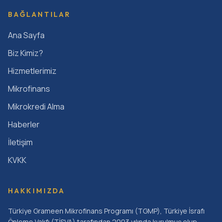
BAĞLANTILAR
Ana Sayfa
Biz Kimiz?
Hizmetlerimiz
Mikrofinans
Mikrokredi Alma
Haberler
İletişim
KVKK
HAKKIMIZDA
Türkiye Grameen Mikrofinans Programı (TGMP), Türkiye İsrafı
Önleme Vakfı (TİSVA) tarafından 2003 yılında kurulmuş olup,