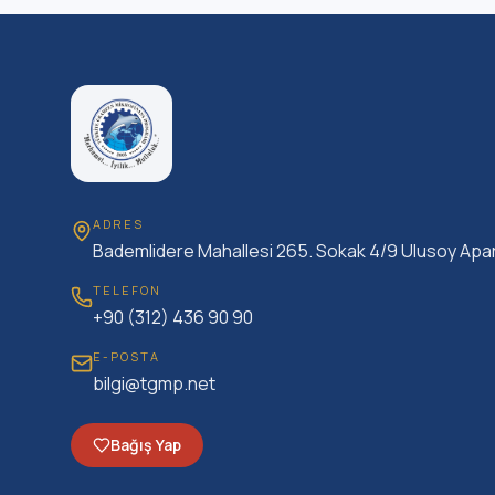
ADRES
Bademlidere Mahallesi 265. Sokak 4/9 Ulusoy Apa
TELEFON
+90 (312) 436 90 90
E-POSTA
bilgi@tgmp.net
Bağış Yap