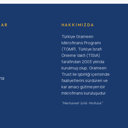
LAR
HAKKIMIZDA
Türkiye Grameen
Mikrofinans Programı
(TGMP), Türkiye İsrafı
Önleme Vakfı (TİSVA)
tarafından 2003 yılında
kurulmuş olup, Grameen
Trust ile işbirliği içerisinde
ma
faaliyetlerini sürdüren ve
kar amacı gütmeyen bir
mikrofinans kuruluşudur.
"Merhamet · İyilik · Mutluluk"