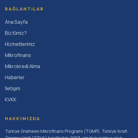
BAĞLANTILAR
Ana Sayfa
Biz Kimiz?
Hizmetlerimiz
Mikrofinans
Mikrokredi Alma
Haberler
İletişim
KVKK
HAKKIMIZDA
Türkiye Grameen Mikrofinans Programı (TGMP), Türkiye İsrafı
Önleme Vakfı (TİSVA) tarafından 2003 yılında kurulmuş olup,