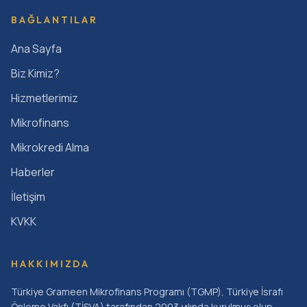
BAĞLANTILAR
Ana Sayfa
Biz Kimiz?
Hizmetlerimiz
Mikrofinans
Mikrokredi Alma
Haberler
İletişim
KVKK
HAKKIMIZDA
Türkiye Grameen Mikrofinans Programı (TGMP), Türkiye İsrafı
Önleme Vakfı (TİSVA) tarafından 2003 yılında kurulmuş olup,