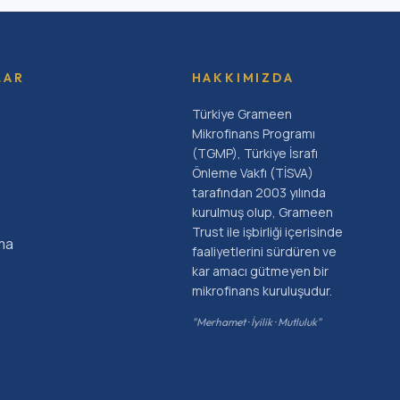
LAR
HAKKIMIZDA
Türkiye Grameen
Mikrofinans Programı
(TGMP), Türkiye İsrafı
Önleme Vakfı (TİSVA)
tarafından 2003 yılında
kurulmuş olup, Grameen
Trust ile işbirliği içerisinde
ma
faaliyetlerini sürdüren ve
kar amacı gütmeyen bir
mikrofinans kuruluşudur.
"Merhamet · İyilik · Mutluluk"