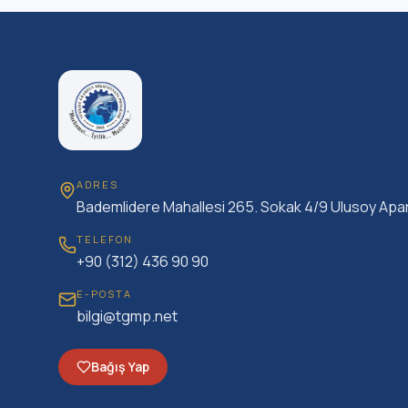
ADRES
Bademlidere Mahallesi 265. Sokak 4/9 Ulusoy Apa
TELEFON
+90 (312) 436 90 90
E-POSTA
bilgi@tgmp.net
Bağış Yap