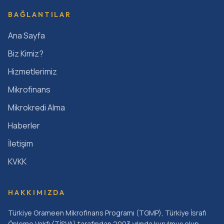
BAĞLANTILAR
Ana Sayfa
Biz Kimiz?
Hizmetlerimiz
Mikrofinans
Mikrokredi Alma
Haberler
İletişim
KVKK
HAKKIMIZDA
Türkiye Grameen Mikrofinans Programı (TGMP), Türkiye İsrafı
Önleme Vakfı (TİSVA) tarafından 2003 yılında kurulmuş olup,