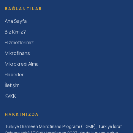
BAĞLANTILAR
Ana Sayfa
Biz Kimiz?
Hizmetlerimiz
Mikrofinans
Mikrokredi Alma
Haberler
İletişim
KVKK
HAKKIMIZDA
Türkiye Grameen Mikrofinans Programı (TGMP), Türkiye İsrafı
Önleme Vakfı (TİSVA) tarafından 2003 yılında kurulmuş olup,